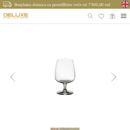
Besplatna dostava za porudžbine veće od 7 900,00 rsd