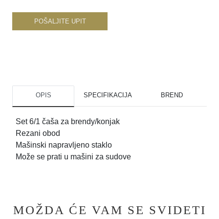
POŠALJITE UPIT
OPIS
SPECIFIKACIJA
BREND
Set 6/1 čaša za brendy/konjak
Rezani obod
Mašinski napravljeno staklo
Može se prati u mašini za sudove
MOŽDA ĆE VAM SE SVIDETI