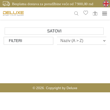
Besplatna dostava za porudžbine veće od 7 900,00 rsd
SATOVI
FILTERI
© 2026. Copyright by Deluxe