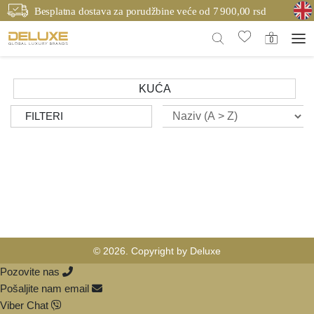
Besplatna dostava za porudžbine veće od 7 900,00 rsd
KUĆA
FILTERI
© 2026. Copyright by Deluxe
Pozovite nas
Pošaljite nam email
Viber Chat