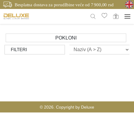
Besplatna dostava za porudžbine veće od 7 900,00 rsd
POKLONI
FILTERI
© 2026. Copyright by Deluxe