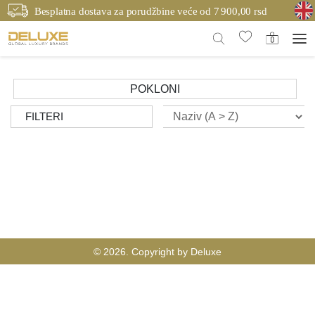
Besplatna dostava za porudžbine veće od 7 900,00 rsd
POKLONI
FILTERI
© 2026. Copyright by Deluxe