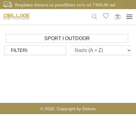
Besplatna dostava za porudžbine veće od 7 900,00 rsd
SPORT I OUTDOOR
FILTERI
© 2026. Copyright by Deluxe