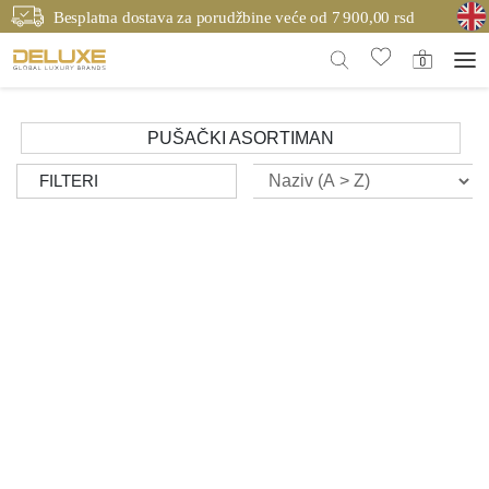
Besplatna dostava za porudžbine veće od 7 900,00 rsd
PUŠAČKI ASORTIMAN
FILTERI