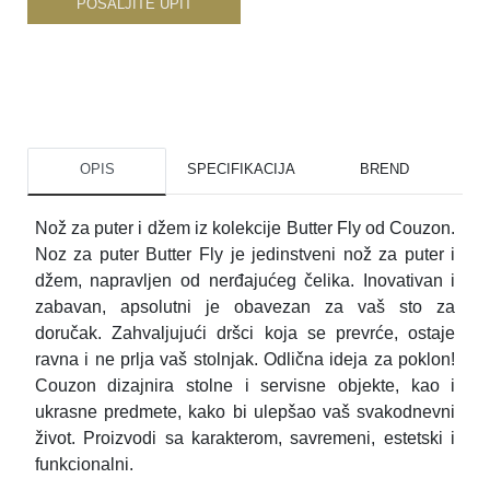
POŠALJITE UPIT
OPIS
SPECIFIKACIJA
BREND
Nož za puter i džem iz kolekcije Butter Fly od Couzon.
Noz za puter Butter Fly je jedinstveni nož za puter i
džem, napravljen od nerđajućeg čelika. Inovativan i
zabavan, apsolutni je obavezan za vaš sto za
doručak. Zahvaljujući dršci koja se prevrće, ostaje
ravna i ne prlja vaš stolnjak. Odlična ideja za poklon!
Couzon dizajnira stolne i servisne objekte, kao i
ukrasne predmete, kako bi ulepšao vaš svakodnevni
život. Proizvodi sa karakterom, savremeni, estetski i
funkcionalni.