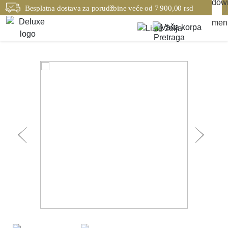
Besplatna dostava za porudžbine veće od 7 900,00 rsd