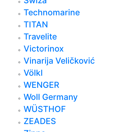
Swiza
Technomarine
TITAN
Travelite
Victorinox
Vinarija Veličković
Völkl
WENGER
Woll Germany
WÜSTHOF
ZEADES