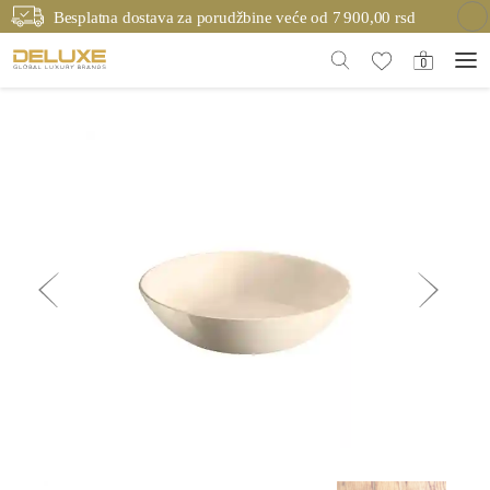
Besplatna dostava za porudžbine veće od 7 900,00 rsd