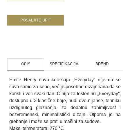
POŠALJITE UPIT
OPIS
SPECIFIKACIJA
BREND
Emile Henry nova kolekcija „Everyday“ nije da se
čuva samo za sebe, već je posebno dizajnirana da se
koristi i voli svaki dan. Činija za testeninu „Everyday“,
dostupna u 3 klasične boje, nudi dve nijanse, tehniku
uzdignutog glaziranja, za dodatnu zanimljivost i
bezvremenski, minimalistički dizajn. Otporna je na
grebanje i može se prati u mašini za sudove.
Maks. temperatura: 270 °C