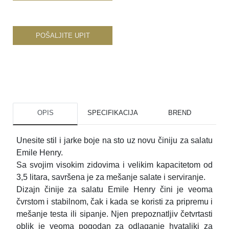
POŠALJITE UPIT
OPIS
SPECIFIKACIJA
BREND
Unesite stil i jarke boje na sto uz novu činiju za salatu
Emile Henry.
Sa svojim visokim zidovima i velikim kapacitetom od
3,5 litara, savršena je za mešanje salate i serviranje.
Dizajn činije za salatu Emile Henry čini je veoma
čvrstom i stabilnom, čak i kada se koristi za pripremu i
mešanje testa ili sipanje. Njen prepoznatljiv četvrtasti
oblik je veoma pogodan za odlaganje hvataljki za