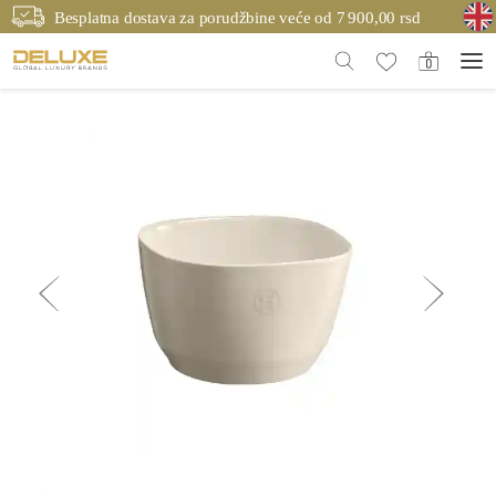
Besplatna dostava za porudžbine veće od 7 900,00 rsd