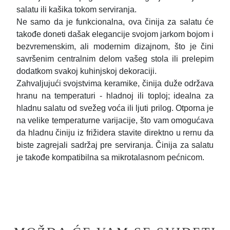
salatu ili kašika tokom serviranja.
Ne samo da je funkcionalna, ova činija za salatu će
takođe doneti dašak elegancije svojom jarkom bojom i
bezvremenskim, ali modernim dizajnom, što je čini
savršenim centralnim delom vašeg stola ili prelepim
dodatkom svakoj kuhinjskoj dekoraciji.
Zahvaljujući svojstvima keramike, činija duže održava
hranu na temperaturi - hladnoj ili toploj; idealna za
hladnu salatu od svežeg voća ili ljuti prilog. Otporna je
na velike temperaturne varijacije, što vam omogućava
da hladnu činiju iz frižidera stavite direktno u rernu da
biste zagrejali sadržaj pre serviranja. Činija za salatu
je takođe kompatibilna sa mikrotalasnom pećnicom.