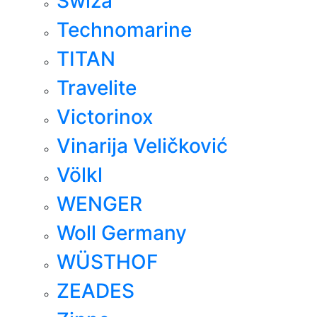
Swiza
Technomarine
TITAN
Travelite
Victorinox
Vinarija Veličković
Völkl
WENGER
Woll Germany
WÜSTHOF
ZEADES