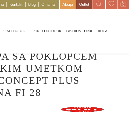
|
|
|
na
Kontakt
Blog
O nama
Akcija
Outlet
PISAĆI PRIBOR
SPORT I OUTDOOR
FASHION TORBE
KUĆA
PA SA POKLOPCEM
NSKIM UMETKOM
CONCEPT PLUS
A FI 28