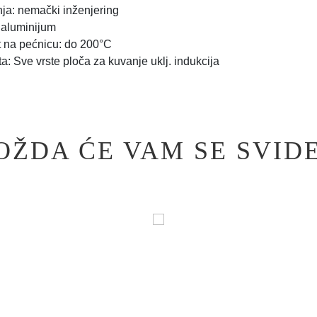
ja: nemački inženjering
: aluminijum
 na pećnicu: do 200°C
ta: Sve vrste ploča za kuvanje uklj. indukcija
OŽDA ĆE VAM SE SVIDE