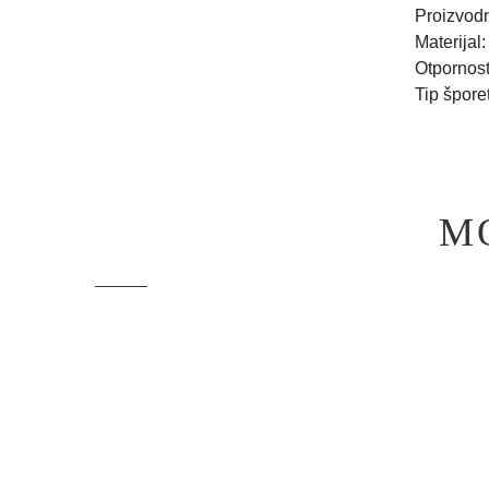
Proizvodn
Materijal
Otpornost
Tip špore
M