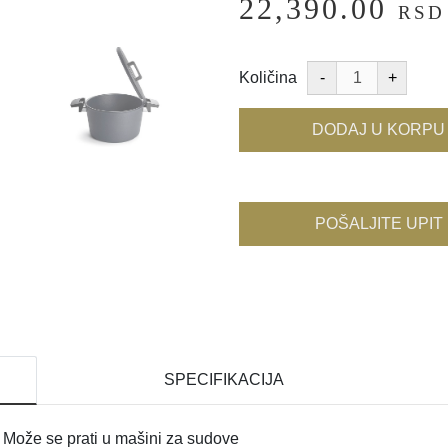
22,390.00
RSD
Količina
DODAJ U KORPU
POŠALJITE UPIT
SPECIFIKACIJA
: Može se prati u mašini za sudove