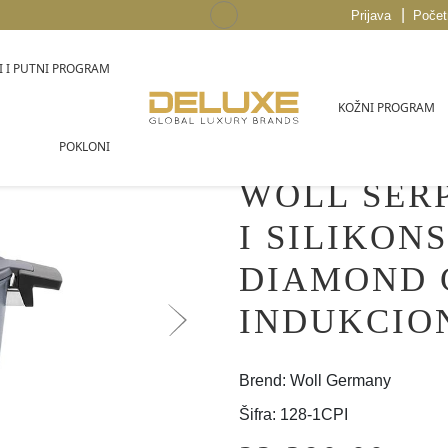
|
Prijava
Počet
 I PUTNI PROGRAM
KOŽNI PROGRAM
POKLONI
WOLL ŠER
I SILIKO
DIAMOND 
INDUKCION
Brend: Woll Germany
Šifra: 128-1CPI