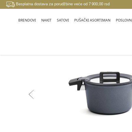
Besplatna dostava za porudžbine veće od 7 900,00 rsd
BRENDOVI
NAKIT
SATOVI
PUŠAČKI ASORTIMAN
POSLOVNI