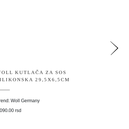
OLL KUTLAČA ZA SOS
WOLL 
ILIKONSKA 29,5X6,5CM
OKRUG
rend: Woll Germany
Brend: Wo
,090.00 rsd
2,090.00 