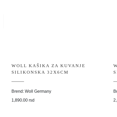
WOLL KAŠIKA ZA KUVANJE
W
SILIKONSKA 32X6CM
S
Brend: Woll Germany
B
1,890.00 rsd
2