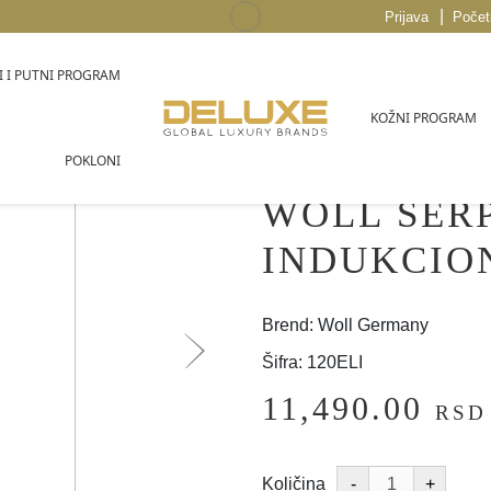
|
Prijava
Počet
 I PUTNI PROGRAM
KOŽNI PROGRAM
POKLONI
WOLL ŠERP
INDUKCION
Brend: Woll Germany
Šifra: 120ELI
11,490.00
RSD
Količina