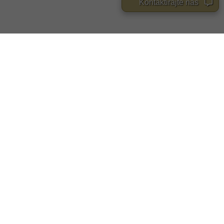
Kontaktirajte nas
KUĆA
KI KVALITET I
EN STIL U VAŠEM
DOMU