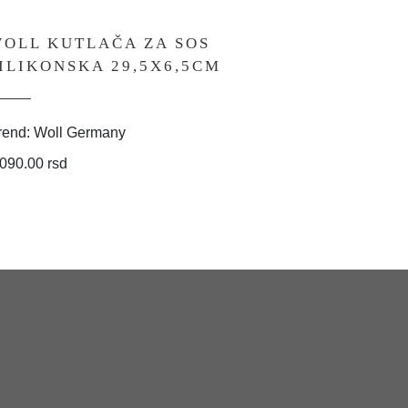
OLL KUTLAČA ZA SOS
WOLL 
ILIKONSKA 29,5X6,5CM
OKRUG
rend: Woll Germany
Brend: Wo
,090.00 rsd
2,090.00 