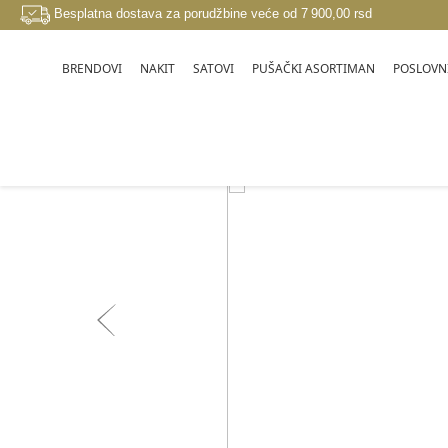
Besplatna dostava za porudžbine veće od 7 900,00 rsd
BRENDOVI
NAKIT
SATOVI
PUŠAČKI ASORTIMAN
POSLOVNI