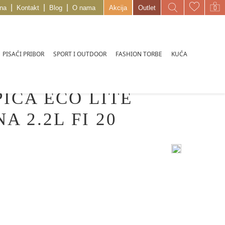
|
|
|
na
Kontakt
Blog
O nama
Akcija
Outlet
PISAĆI PRIBOR
SPORT I OUTDOOR
FASHION TORBE
KUĆA
ICA ECO LITE
A 2.2L FI 20