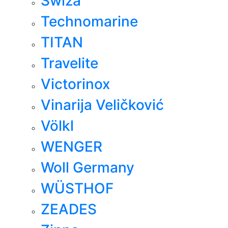
Swiza
Technomarine
TITAN
Travelite
Victorinox
Vinarija Veličković
Völkl
WENGER
Woll Germany
WÜSTHOF
ZEADES