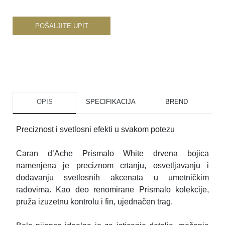
POŠALJITE UPIT
OPIS
SPECIFIKACIJA
BREND
Preciznost i svetlosni efekti u svakom potezu
Caran d’Ache Prismalo White drvena bojica
namenjena je preciznom crtanju, osvetljavanju i
dodavanju svetlosnih akcenata u umetničkim
radovima. Kao deo renomirane Prismalo kolekcije,
pruža izuzetnu kontrolu i fin, ujednačen trag.