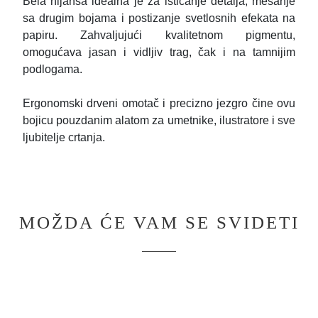
Bela nijansa idealna je za isticanje detalja, mešanje
sa drugim bojama i postizanje svetlosnih efekata na
papiru. Zahvaljujući kvalitetnom pigmentu,
omogućava jasan i vidljiv trag, čak i na tamnijim
podlogama.
Ergonomski drveni omotač i precizno jezgro čine ovu
bojicu pouzdanim alatom za umetnike, ilustratore i sve
ljubitelje crtanja.
MOŽDA ĆE VAM SE SVIDETI