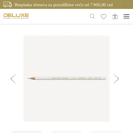
Besplatna dostava za porudžbine veće od 7 900,00 rsd