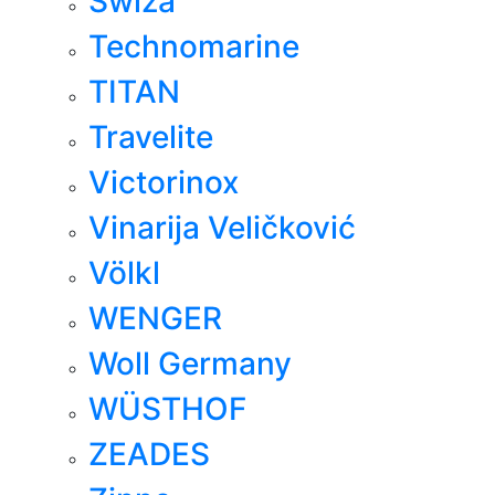
Swiza
Technomarine
TITAN
Travelite
Victorinox
Vinarija Veličković
Völkl
WENGER
Woll Germany
WÜSTHOF
ZEADES