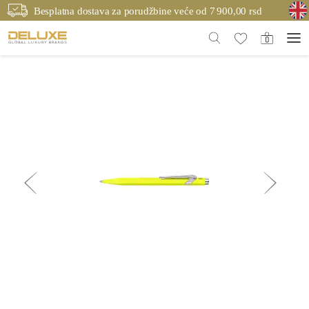
Besplatna dostava za porudžbine veće od 7 900,00 rsd