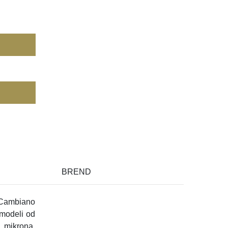
BREND
 Cambiano
 modeli od
 mikrona,