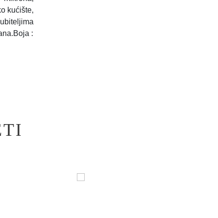
o kućište,
ubiteljima
ana.Boja :
TI