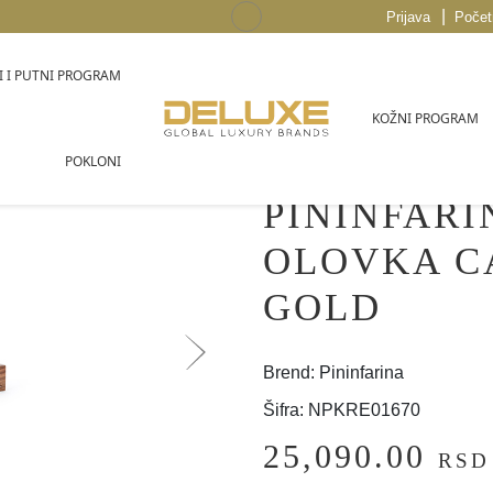
|
Prijava
Počet
 I PUTNI PROGRAM
KOŽNI PROGRAM
POKLONI
PININFARI
OLOVKA C
GOLD
Brend: Pininfarina
Šifra: NPKRE01670
25,090.00
RSD