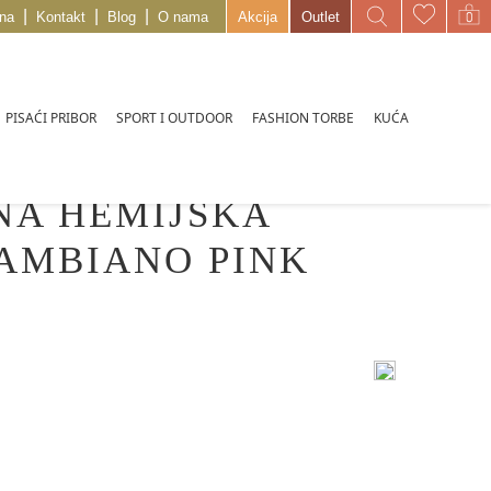
|
|
|
na
Kontakt
Blog
O nama
Akcija
Outlet
PISAĆI PRIBOR
SPORT I OUTDOOR
FASHION TORBE
KUĆA
NA HEMIJSKA
AMBIANO PINK