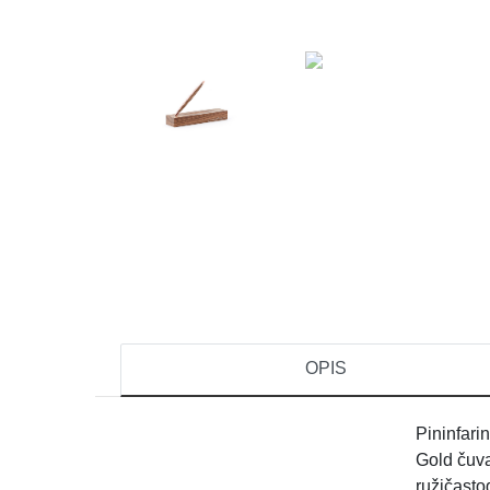
OPIS
Pininfar
Gold čuva
ružičast