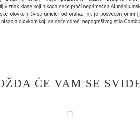
ljiv znak klase koji nikada neće proći neprimećen.Aluminijumsk
ske olovke i čvrsti umetci od oraha, Ink je posvećen onim lj
 pisanja olovkom koji se neće odreći nepogrešivog stila Cambi
OŽDA ĆE VAM SE SVIDE