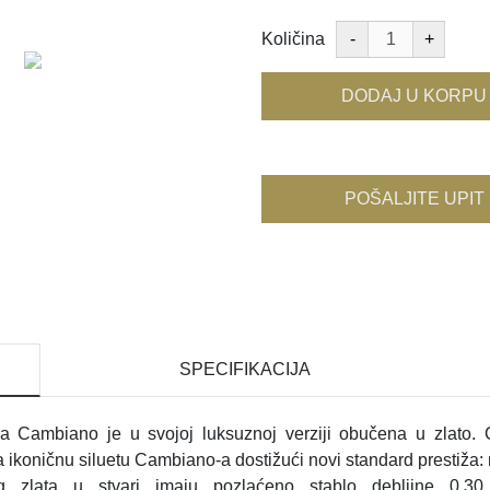
Količina
DODAJ U KORPU
POŠALJITE UPIT
SPECIFIKACIJA
ina Cambiano je u svojoj luksuznoj verziji obučena u zlato.
 ikoničnu siluetu Cambiano-a dostižući novi standard prestiža:
og zlata u stvari imaju pozlaćeno stablo debljine 0,30