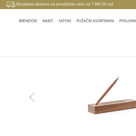
Besplatna dostava za porudžbine veće od 7 900,00 rsd
BRENDOVI
NAKIT
SATOVI
PUŠAČKI ASORTIMAN
POSLOVNI