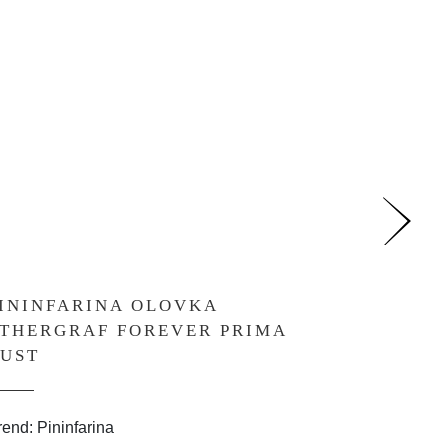
ININFARINA OLOVKA
PININ
THERGRAF FOREVER PRIMA
ETHER
UST
BLUE
rend: Pininfarina
Brend: Pin