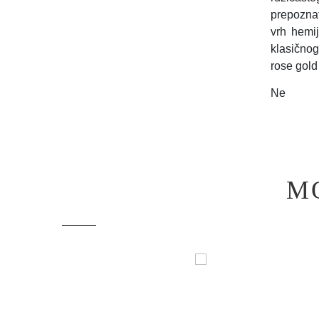
prepoznat
vrh hemij
klasičnog
rose gold
Ne
M