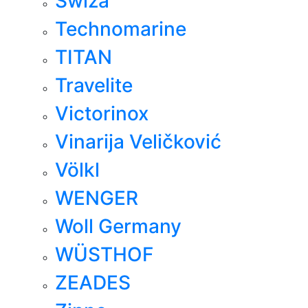
Swiza
Technomarine
TITAN
Travelite
Victorinox
Vinarija Veličković
Völkl
WENGER
Woll Germany
WÜSTHOF
ZEADES