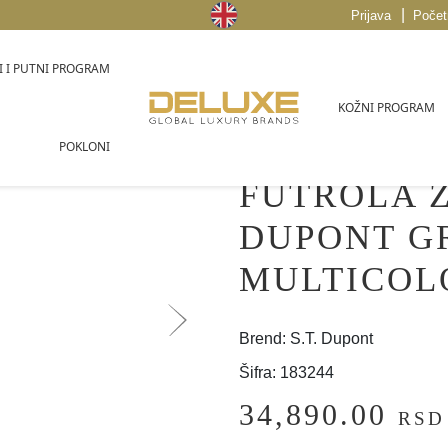
|
Prijava
Počet
 I PUTNI PROGRAM
KOŽNI PROGRAM
POKLONI
FUTROLA Z
DUPONT G
MULTICOL
Brend: S.T. Dupont
Šifra: 183244
34,890.00
RSD