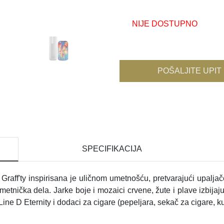
NIJE DOSTUPNO
POŠALJITE UPIT
SPECIFIKACIJA
 Graff'ty inspirisana je uličnom umetnošću, pretvarajući upaljač
metnička dela. Jarke boje i mozaici crvene, žute i plave izbijaj
Line D Eternity i dodaci za cigare (pepeljara, sekač za cigare, kut