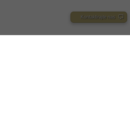
Kontaktirajte nas
PUŠAČKI ASORTIMAN
NIM PRESTIZA
Sinonim prestiza .