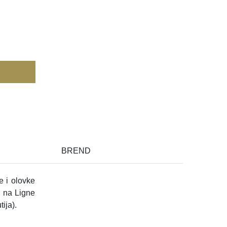
BREND
e i olovke
u na Ligne
ija).