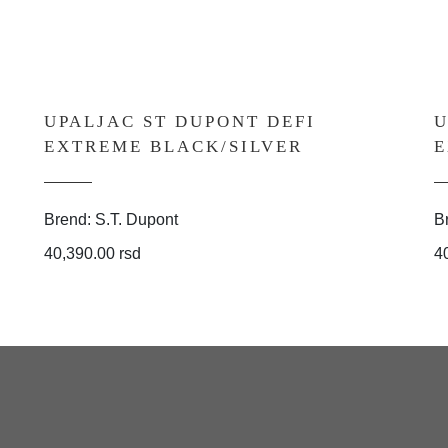
UPALJAC ST DUPONT DEFI
U
EXTREME BLACK/SILVER
E
Brend: S.T. Dupont
B
40,390.00 rsd
4