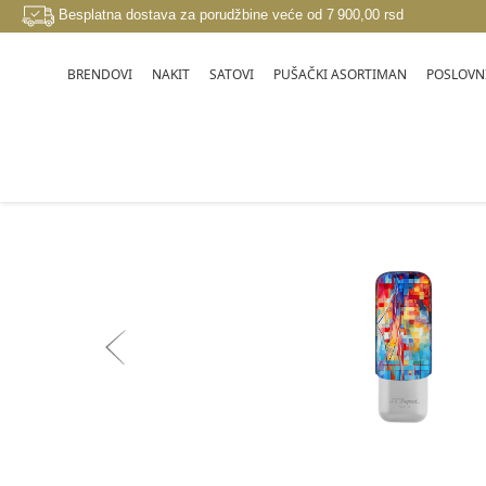
Besplatna dostava za porudžbine veće od 7 900,00 rsd
BRENDOVI
NAKIT
SATOVI
PUŠAČKI ASORTIMAN
POSLOVNI