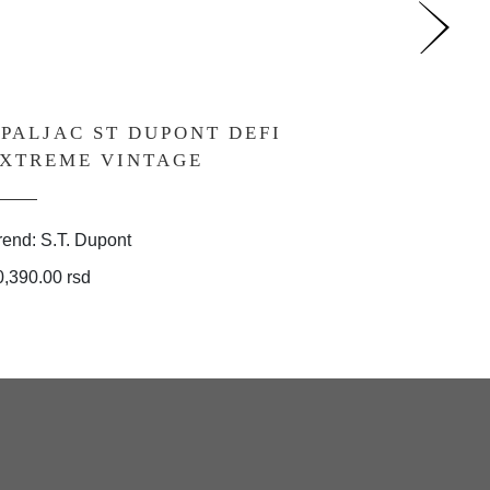
PALJAC ST DUPONT DEFI
UPALJ
XTREME VINTAGE
XXTRE
rend: S.T. Dupont
Brend: S.
0,390.00 rsd
41,990.00