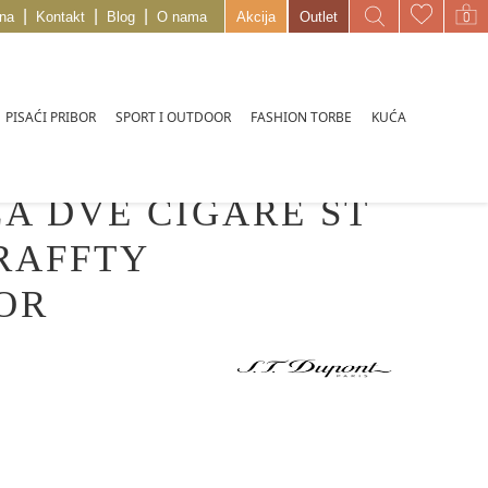
|
|
|
na
Kontakt
Blog
O nama
Akcija
Outlet
PISAĆI PRIBOR
SPORT I OUTDOOR
FASHION TORBE
KUĆA
A DVE CIGARE ST
RAFFTY
OR