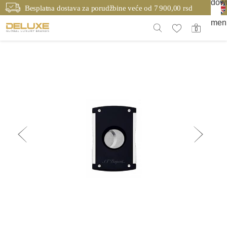
Besplatna dostava za porudžbine veće od 7 900,00 rsd