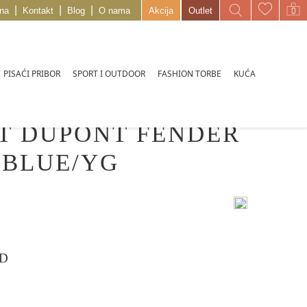
|
|
|
na
Kontakt
Blog
O nama
Akcija
Outlet
PISAĆI PRIBOR
SPORT I OUTDOOR
FASHION TORBE
KUĆA
ST DUPONT FENDER
 BLUE/YG
D