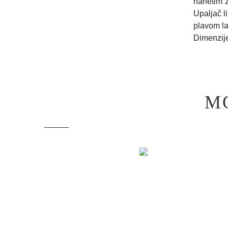
nanetim z
Upaljač l
plavom la
Dimenzije
M