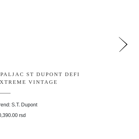
PALJAC ST DUPONT DEFI
UPALJ
XTREME VINTAGE
XXTRE
rend: S.T. Dupont
Brend: S.
0,390.00 rsd
41,990.00