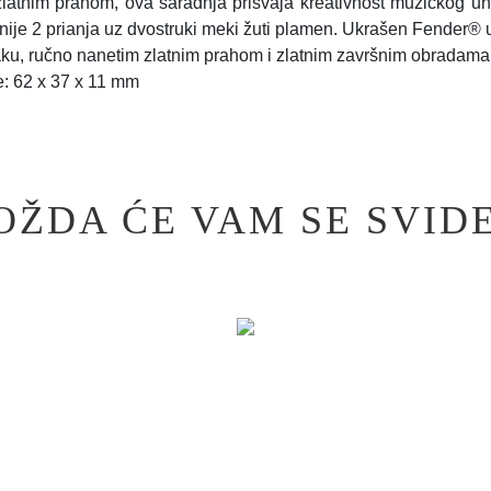
latnim prahom, ova saradnja prisvaja kreativnost muzičkog u
inije 2 prianja uz dvostruki meki žuti plamen. Ukrašen Fender®
ku, ručno nanetim zlatnim prahom i zlatnim završnim obradama
: 62 x 37 x 11 mm
OŽDA ĆE VAM SE SVIDE