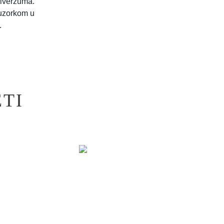
niverzuma.
 uzorkom u
.
TI