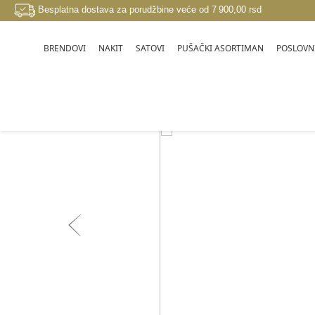
Besplatna dostava za porudžbine veće od 7 900,00 rsd
BRENDOVI
NAKIT
SATOVI
PUŠAČKI ASORTIMAN
POSLOVNI