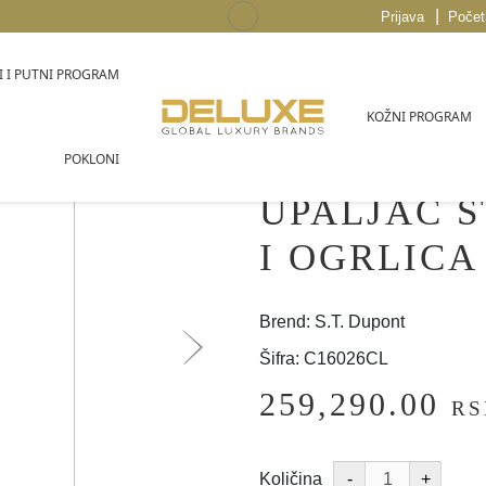
|
Prijava
Počet
 I PUTNI PROGRAM
KOŽNI PROGRAM
POKLONI
UPALJAC 
I OGRLICA
Brend: S.T. Dupont
Šifra: C16026CL
259,290.00
RS
Količina