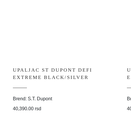
UPALJAC ST DUPONT DEFI
U
EXTREME BLACK/SILVER
E
Brend: S.T. Dupont
B
40,390.00 rsd
4