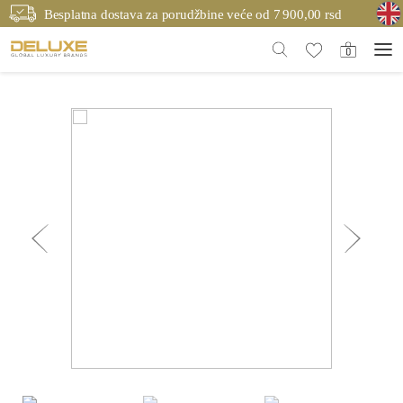
Besplatna dostava za porudžbine veće od 7 900,00 rsd