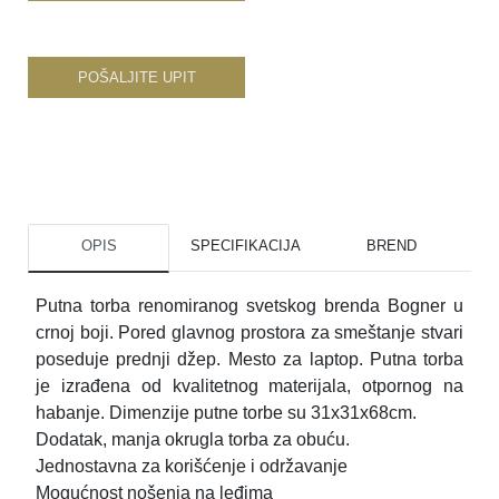
POŠALJITE UPIT
OPIS
SPECIFIKACIJA
BREND
Putna torba renomiranog svetskog brenda Bogner u
crnoj boji. Pored glavnog prostora za smeštanje stvari
poseduje prednji džep. Mesto za laptop. Putna torba
je izrađena od kvalitetnog materijala, otpornog na
habanje. Dimenzije putne torbe su 31x31x68cm.
Dodatak, manja okrugla torba za obuću.
Jednostavna za korišćenje i održavanje
Mogućnost nošenja na leđima