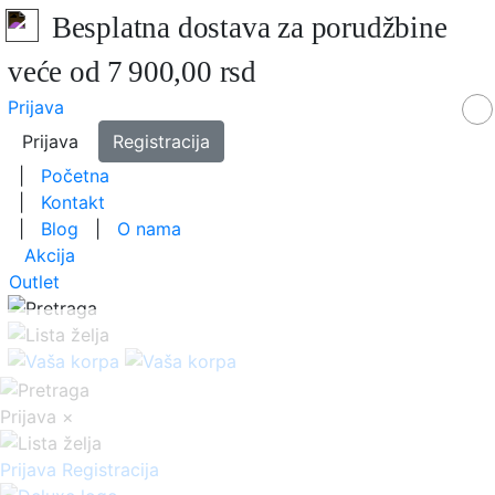
Besplatna dostava za porudžbine
veće od 7 900,00 rsd
Prijava
Prijava
Registracija
|
Početna
|
Kontakt
|
Blog
|
O nama
Akcija
Outlet
Prijava
×
Prijava
Registracija