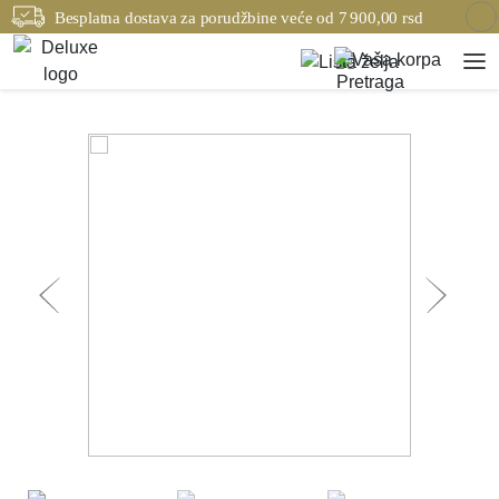
Besplatna dostava za porudžbine veće od 7 900,00 rsd