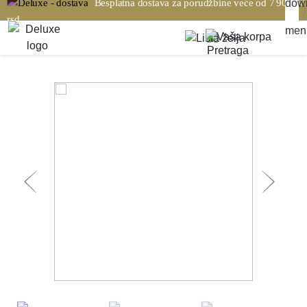
Besplatna dostava za porudžbine veće od 7 900,00
rsd