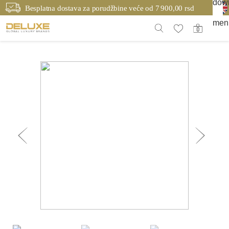
Besplatna dostava za porudžbine veće od 7 900,00 rsd