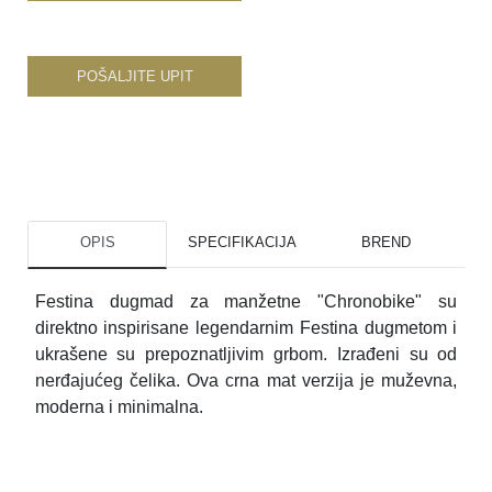
POŠALJITE UPIT
OPIS
SPECIFIKACIJA
BREND
Festina dugmad za manžetne "Chronobike" su
direktno inspirisane legendarnim Festina dugmetom i
ukrašene su prepoznatljivim grbom. Izrađeni su od
nerđajućeg čelika. Ova crna mat verzija je muževna,
moderna i minimalna.