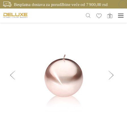
Besplatna dostava za porudžbine veće od 7 900,00 rsd