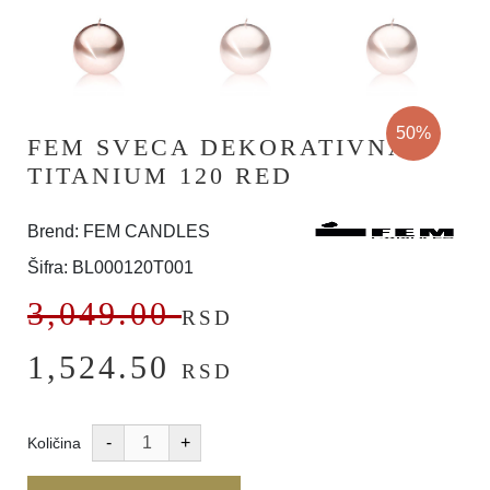
50%
FEM SVECA DEKORATIVNA
TITANIUM 120 RED
Brend: FEM CANDLES
Šifra: BL000120T001
3,049.00
RSD
1,524.50
RSD
Količina