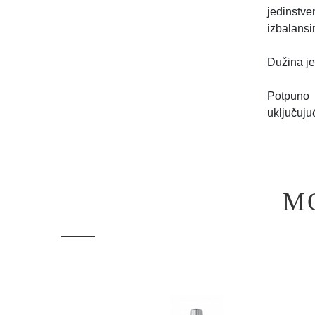
jedinstve
izbalansi
Dužina je
Potpuno 
uključujuc
M