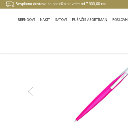
Besplatna dostava za porudžbine veće od 7 900,00 rsd
BRENDOVI
NAKIT
SATOVI
PUŠAČKI ASORTIMAN
POSLOVNI