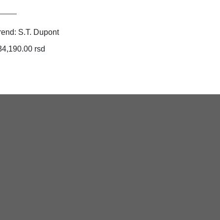
83,990.00
rend: S.T. Dupont
34,190.00 rsd