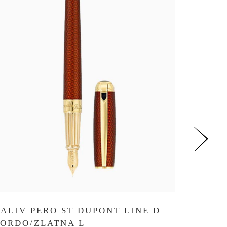
ROLER
D PAL
ALIV PERO ST DUPONT LINE D
Brend: S.
ORDO/ZLATNA L