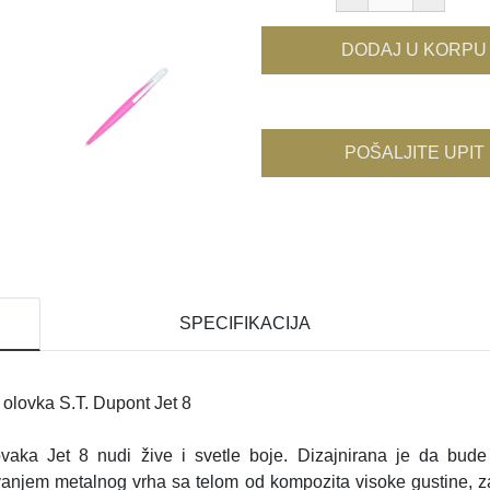
DODAJ U KORPU
POŠALJITE UPIT
SPECIFIKACIJA
olovka S.T. Dupont Jet 8
lovaka Jet 8 nudi žive i svetle boje. Dizajnirana je da bud
anjem metalnog vrha sa telom od kompozita visoke gustine, z