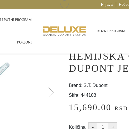
|
Prijava
Počet
 I PUTNI PROGRAM
KOŽNI PROGRAM
POKLONI
HEMIJSKA
DUPONT JE
Brend: S.T. Dupont
Šifra: 444103
15,690.00
RSD
Količina