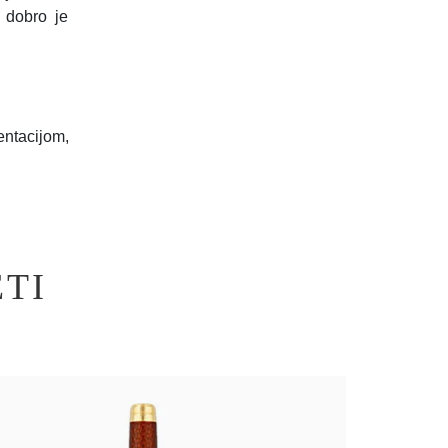
i dobro je
ntacijom,
TI