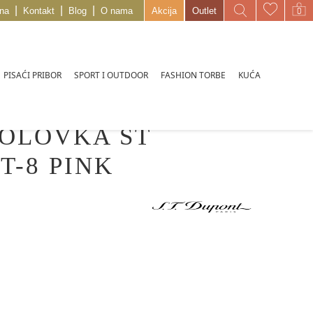
|
|
|
na
Kontakt
Blog
O nama
Akcija
Outlet
PISAĆI PRIBOR
SPORT I OUTDOOR
FASHION TORBE
KUĆA
 OLOVKA ST
T-8 PINK