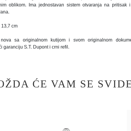
nim oblikom. Ima jednostavan sistem otvaranja na pritisak 
rana.
 13,7 cm
nova sa originalnom kutijom i svom originalnom dokume
́i garanciju S.T. Dupont i crni refil.
OŽDA ĆE VAM SE SVIDE