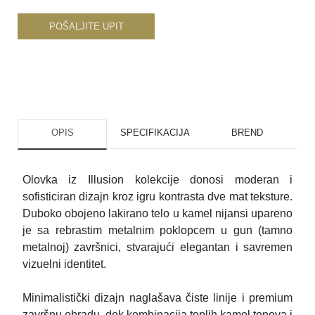
POŠALJITE UPIT
OPIS
SPECIFIKACIJA
BREND
Olovka iz Illusion kolekcije donosi moderan i
sofisticiran dizajn kroz igru kontrasta dve mat teksture.
Duboko obojeno lakirano telo u kamel nijansi upareno
je sa rebrastim metalnim poklopcem u gun (tamno
metalnoj) završnici, stvarajući elegantan i savremen
vizuelni identitet.
Minimalistički dizajn naglašava čiste linije i premium
završnu obradu, dok kombinacija toplih kamel tonova i