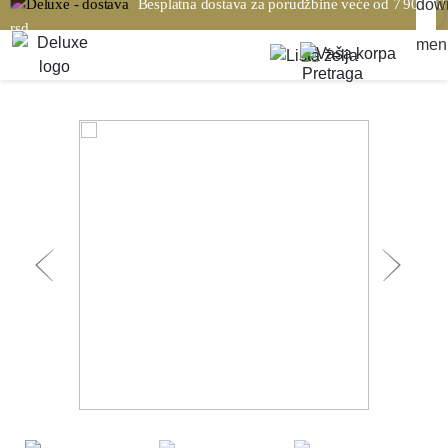
Besplatna dostava za porudžbine veće od 7 900,00
rsd