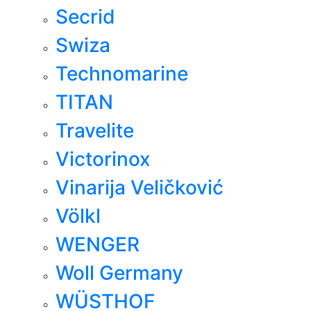
Secrid
Swiza
Technomarine
TITAN
Travelite
Victorinox
Vinarija Veličković
Völkl
WENGER
Woll Germany
WÜSTHOF