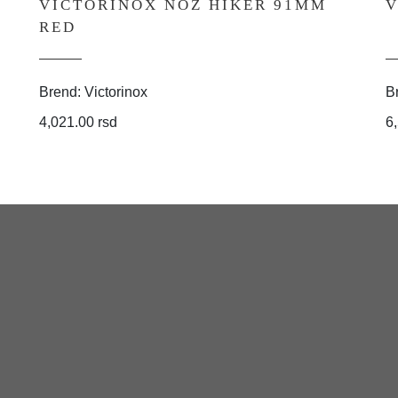
VICTORINOX NOZ HIKER 91MM
V
RED
Brend: Victorinox
B
4,021.00 rsd
6