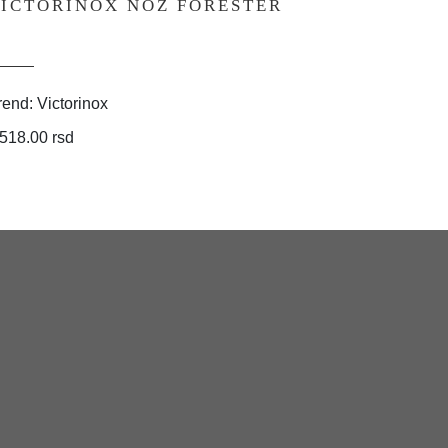
ICTORINOX NOZ FORESTER
VICTO
CAMO
rend: Victorinox
Brend: Vic
,518.00 rsd
4,021.00 