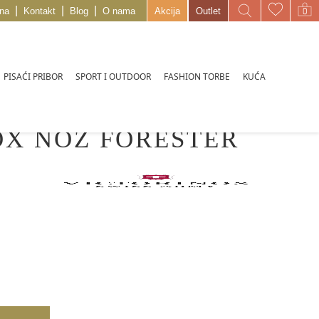
|
|
|
na
Kontakt
Blog
O nama
Akcija
Outlet
PISAĆI PRIBOR
SPORT I OUTDOOR
FASHION TORBE
KUĆA
OX NOZ FORESTER