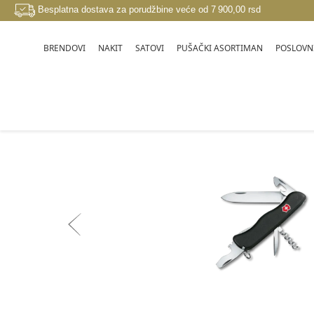
Besplatna dostava za porudžbine veće od 7 900,00 rsd
BRENDOVI
NAKIT
SATOVI
PUŠAČKI ASORTIMAN
POSLOVNI