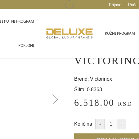
|
Prijava
Počet
 I PUTNI PROGRAM
KOŽNI PROGRAM
POKLONI
VICTORIN
Brend: Victorinox
Šifra: 0.8363
6,518.00
RSD
Količina