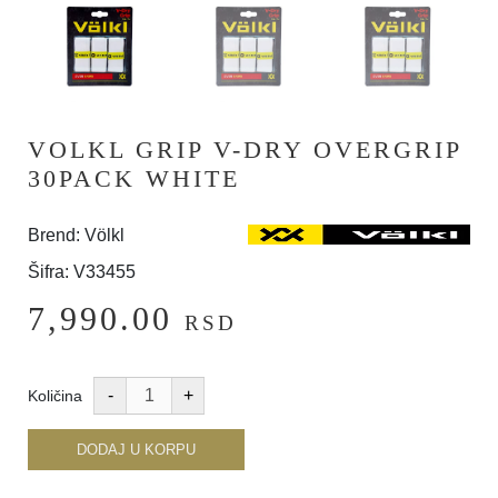
VOLKL GRIP V-DRY OVERGRIP
30PACK WHITE
Brend: Völkl
Šifra: V33455
7,990.00
RSD
Količina
DODAJ U KORPU