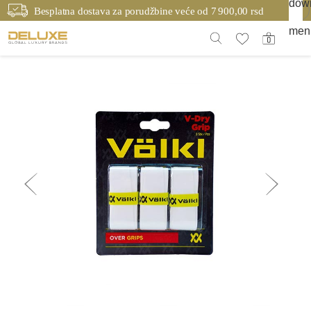
Besplatna dostava za porudžbine veće od 7 900,00 rsd