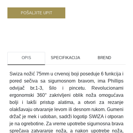
POŠALJITE UPIT
OPIS
SPECIFIKACIJA
BREND
Swiza nožić 75mm u crvenoj boji poseduje 6 funkcija i
pored sečiva sa sigurnosnom bravom, ima Phillips
odvijač br.1-3, šilo i pincetu. Revolucionarni
ergonomski 360° zakrivljeni oblik noža omogućava
bolji i lakši pristup alatima, a otvori za rezanje
olakšavaju otvaranje levom ili desnom rukom. Gumeni
držač je mek i udoban, sadrži logotip SWIZA i otporan
je na ogrebotine. Za vreme upotrebe sigurnosna brava
sprečava zatvaranje noža, a nakon upotrebe noža,