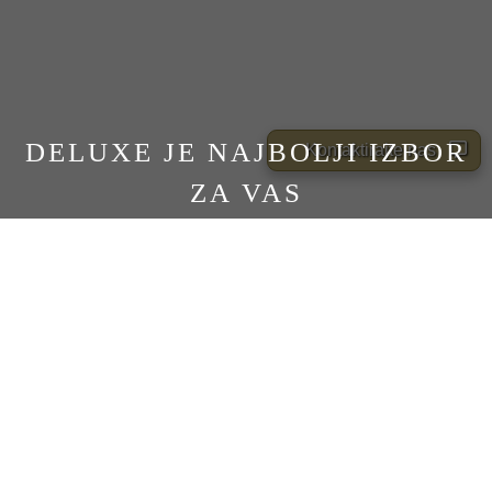
DELUXE JE NAJBOLJI IZBOR
Kontaktirajte nas
ZA VAS
POGLEDAJTE CELU KOLEKCIJU