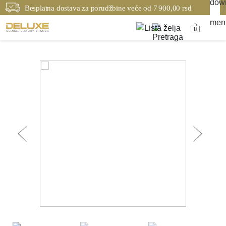
Besplatna dostava za porudžbine veće od 7 900,00 rsd