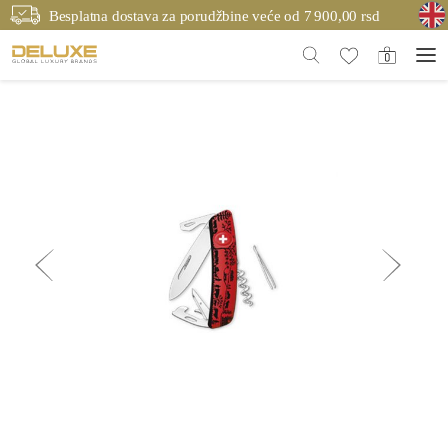
Besplatna dostava za porudžbine veće od 7 900,00 rsd