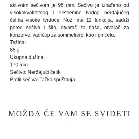
aktivnim sečivom je 95 mm. Sečivo je izrađeno od
visokokvalitetnog i ekstremno tvrdog nerđajućeg
čelika visoke tvrdoće. Nož ima 11 funkcija, sadrži
pored sečiva i šilo, otvarač za flaše, otvarač za
konzerve, vadičep za sommeliere, kao i pincetu.
Težina:
88 g
Ukupna dužina:
170 mm
Sečivo: Nerđajući čelik
Profil sečiva: Tačka spuštanja
MOŽDA ĆE VAM SE SVIDETI