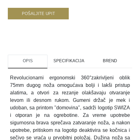
POŠALJITE UPIT
OPIS
SPECIFIKACIJA
BREND
Revolucionarni ergonomski 360°zakrivljeni oblik
75mm dugog noža omogućava bolji i lakši pristup
alatima, a otvori za rezanje olakšavaju otvaranje
levom ili desnom rukom. Gumeni držač je mek i
udoban, sa printom "domovina", sadrži logotip SWIZA
i otporan je na ogrebotine. Za vreme upotrebe
sigurnosna brava sprečava zatvaranje noža, a nakon
upotrebe, pritiskom na logotip deaktivira se kočnica i
sečivo se vraća u prvobitni položaj. Dužina noža sa