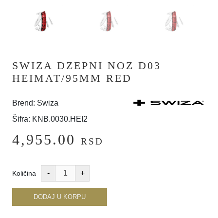
SWIZA DZEPNI NOZ D03
HEIMAT/95MM RED
Brend: Swiza
Šifra: KNB.0030.HEI2
4,955.00
RSD
Količina
DODAJ U KORPU